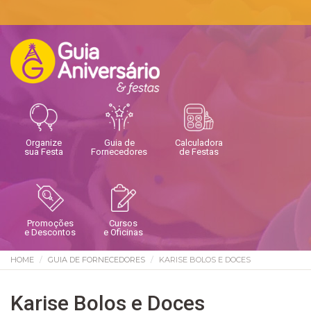
Organize
Guia de
Calculadora
sua Festa
Fornecedores
de Festas
Promoções
Cursos
e Descontos
e Oficinas
HOME
GUIA DE FORNECEDORES
KARISE BOLOS E DOCES
Karise Bolos e Doces