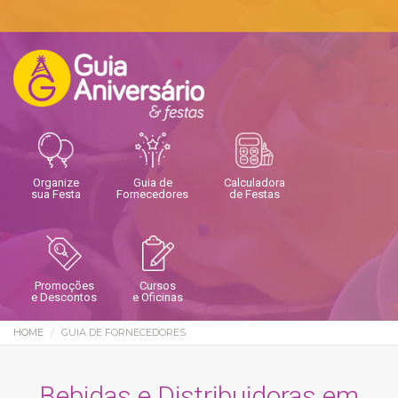
Organize
Guia de
Calculadora
sua Festa
Fornecedores
de Festas
Promoções
Cursos
e Descontos
e Oficinas
HOME
GUIA DE FORNECEDORES
Bebidas e Distribuidoras em