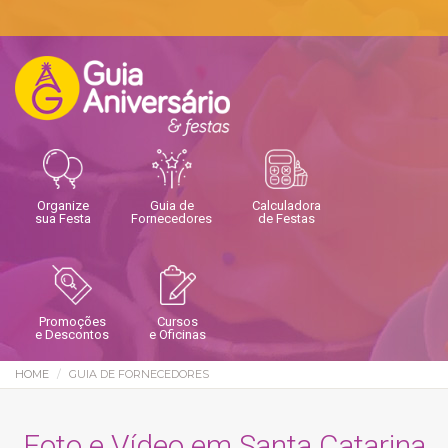
Organize
Guia de
Calculadora
sua Festa
Fornecedores
de Festas
Promoções
Cursos
e Descontos
e Oficinas
HOME
GUIA DE FORNECEDORES
Foto e Vídeo em Santa Catarina