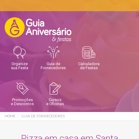
Organize
Guia de
Calculadora
sua Festa
Fornecedores
de Festas
Promoções
Cursos
e Descontos
e Oficinas
HOME
GUIA DE FORNECEDORES
Pizza em casa em Santa