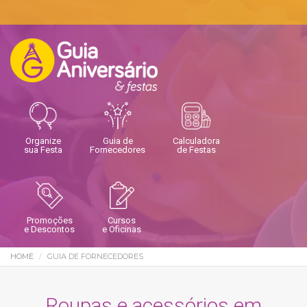
Organize
Guia de
Calculadora
sua Festa
Fornecedores
de Festas
Promoções
Cursos
e Descontos
e Oficinas
HOME
GUIA DE FORNECEDORES
Roupas e acessórios em