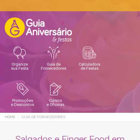
Organize
Guia de
Calculadora
sua Festa
Fornecedores
de Festas
Promoções
Cursos
e Descontos
e Oficinas
HOME
GUIA DE FORNECEDORES
Salgados e Finger Food em