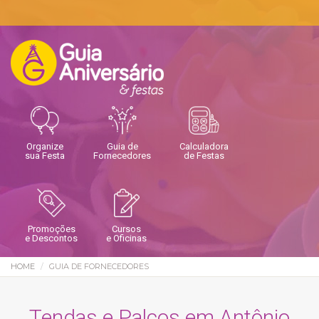
Organize
Guia de
Calculadora
sua Festa
Fornecedores
de Festas
Promoções
Cursos
e Descontos
e Oficinas
HOME
GUIA DE FORNECEDORES
Tendas e Palcos em Antônio